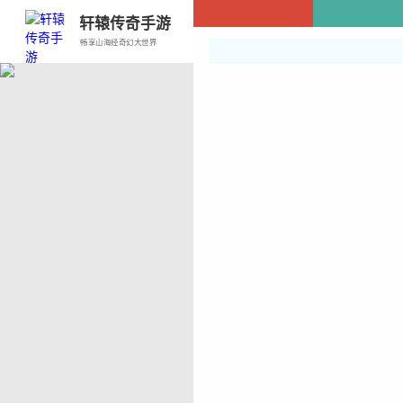
轩辕传奇手游
畅享山海经奇幻大世界