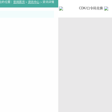
在的位置：
官网首页
>
资讯中心
> 资讯详情
游戏攻略
山海志
CDK/口令码兑换